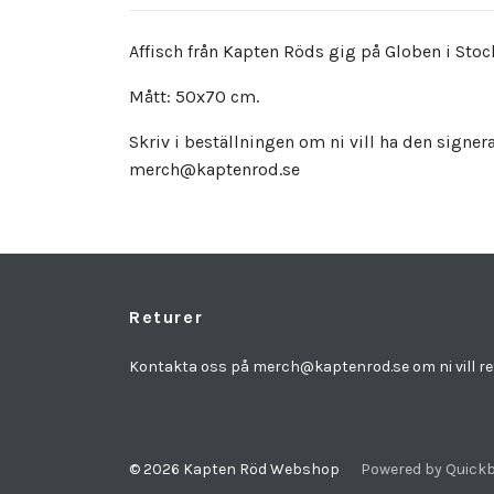
Affisch från Kapten Röds gig på Globen i St
Mått: 50x70 cm.
Skriv i beställningen om ni vill ha den signer
merch@kaptenrod.se
Returer
Kontakta oss på
merch@kaptenrod.se
om ni vill r
© 2026 Kapten Röd Webshop
Powered by Quickb