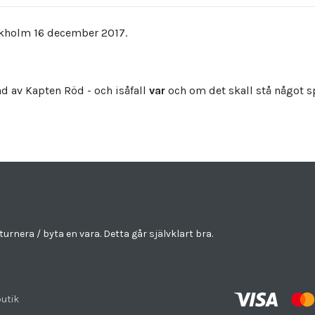
ockholm 16 december 2017.
ad av Kapten Röd - och isåfall
var
och om det skall stå något sp
eturnera / byta en vara. Detta går självklart bra.
utik