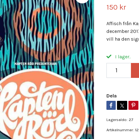
150 kr
Affisch från K
december 2017
vill ha den si
I lager.
Dela
Lagersaldo:
27
Artikelnummer:
12